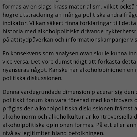
formas av en slags krass materialism, vilket också f
högre utsträckning än många politiska andra fråg
indikator. Vi kan säkert finna förklaringar till de
historia med alkoholpolitiskt drivande nykterhets
på attitydpåverkan och informationskampanjer visat
En konsekvens som analysen ovan skulle kunna inneb
vice versa. Det vore dumstridigt att förkasta dett
nyanseras något. Kanske har alkoholopinionen en m
politiska diskussionen.
Denna värdegrundade dimension placerar sig den del
politiskt forum kan vara förenad med kontrovers o
präglas den alkoholpolitiska diskussionen främst av
alkoholnorm och alkoholkultur är kontroversiella d
alkoholpolitiska opinionen formas. På ett eller ann
nivå av legitimitet bland befolkningen.