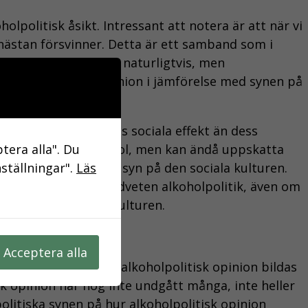
lpolitisk åsikt. Intressant att notera är att när vi
 nästan försvinner. Detta är ett samband som i
faktorer samvarierar naturligtvis, men
på alkoholpolitisk opinion i jämförelse med synen på
ens syn på alkoholens sociala effekt än dess
tera alla". Du
at detaljhandelsmonopol, men kan ändå uppskatta
nställningar".
Läs
er i en mer abstrakt syn på den sociala kulturen.
kan uppskatta en medveten alkoholpolitik, även om
ssa delar av alkoholkulturen.
Acceptera alla
ionen något. Hur en alkoholpolitisk opinion bildas
isk opinion har nog inte undgått många, inte heller
olitiska synen på hur alkoholpolitisk opinion