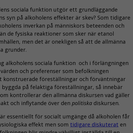
olens sociala funktion utgör ett grundläggande
ns syn på alkoholens effekter är skev? Som tidigare
r: Alkoholens inverkan på människors beteenden och
 än de fysiska reaktioner som sker när etanol
amhällen, men det är onekligen så att de allmänna
ga grunder.
 alkoholens sociala funktion  och i förlängningen
ka värden och preferenser som befolkningen
lt konstruerade föreställningar och förväntningar
 byggda på felaktiga föreställningar, så innebär
som kontrollerar den allmänna diskursen vad gäller
akt och inflytande över den
politiska
diskursen.
är essentiellt för socialt umgänge då alkoholen får
fysiologiska effekt men som
tidigare diskuterat
en
kningen blir mindre välvilligt inställda till en