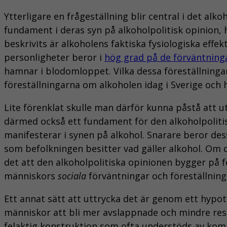
Ytterligare en frågeställning blir central i det a
fundament i deras syn på alkoholpolitisk opinion, h
beskrivits är alkoholens faktiska fysiologiska effe
personligheter beror i
hög grad på de förväntningar
hamnar i blodomloppet. Vilka dessa föreställningar
föreställningarna om alkoholen idag i Sverige och
Lite förenklat skulle man därför kunna påstå att 
därmed också ett fundament för den alkoholpolitis
manifesterar i synen på alkohol. Snarare beror des
som befolkningen besitter vad gäller alkohol. Om d
det att den alkoholpolitiska opinionen bygger på 
människors
sociala
förväntningar och föreställnin
Ett annat sätt att uttrycka det är genom ett hypot
människor att bli mer avslappnade och mindre reser
felaktig konstruktion som ofta understöds av kommer