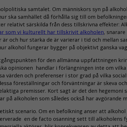
lkoholpolitiska samtalet. Om människors syn på alkoh
ur ska samhället då förhålla sig till om befolkninge
kter relativt särskilda från dess tillskrivna effekte
 som vi kulturellt har tillskrivit alkoholen
, snarare
 är och hur starka de är varierar i tid och mellan s
 hur alkohol fungerar bygger på objektivt ganska va
utgångspunkten för den allmänna uppfattningen kring
ka opinionen  handlar i förlängningen inte om vil
sa värden och preferenser i stor grad på vilka socia
essa föreställningar och förväntningar är skeva och
felaktiga premisser. Kort sagt är det den hegemoni 
gar på alkoholen som således också har avgörande m
etiskt scenario. Om en befolkning anser att alkohol 
verade  en de facto osanning sett till alkoholens 
siella aktörer  blir konsekvensen av detta att befol