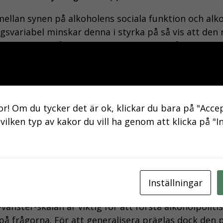
ellan synen på alkoholens sociala funktion och alkoho
gsvariabel minskar denna i styrka på så vis att den
ndikatorerna på alkoholpolitisk opinion. Båda dessa 
onsfrekvens är således en relativt dålig indikator 
sk opinion verkar bero väldigt mycket mer på individ
or! Om du tycker det är ok, klickar du bara på "Accep
ument får inga materiella fördelar av ett avregler
 vilken typ av kakor du vill ha genom att klicka på "I
derar alkoholens funktion i sitt sociala umgänge ell
rar mycket alkohol av exempelvis kulinariska skäl 
en, förutsatt att personen ställer sig kritisk till vi
Inställningar
ska klimatet? Låt oss börja med att nyansera diskuss
vänster-skalan är viktig för att förstå alkoholpolit
på frågorna. För att generalisera präglas dock den p