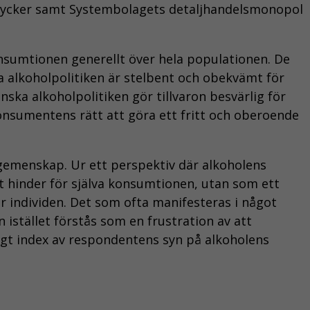
 drycker samt Systembolagets detaljhandelsmonopol
konsumtionen generellt över hela populationen. De
a alkoholpolitiken är stelbent och obekvämt för
nska alkoholpolitiken gör tillvaron besvärlig för
sumentens rätt att göra ett fritt och oberoende
gemenskap. Ur ett perspektiv där alkoholens
gt hinder för själva konsumtionen, utan som ett
för individen. Det som ofta manifesteras i något
istället förstås som en frustration av att
vägt index av respondentens syn på alkoholens