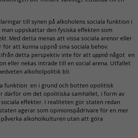
aringar till synen på alkoholens sociala funktion i
tt man uppskattar den fysiska effekten som
ekt
. Med detta menas att vissa sociala arenor eller
r för att kunna uppnå sina sociala behov.
ifrån detta perspektiv inte för att
uppnå
något  en
on eller nekas inträde till en social arena. Utfallet
dveten alkoholpolitik bli.
 funktion  en i grund och botten opolitisk
r därför om det opolitiska samhället, i form av
ciala effekter. I realiteten gör staten redan
t staten agerar som opinionspådrivare för en mer
tt påverka alkoholkulturen utan att göra