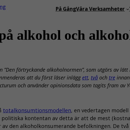
På Gång
Våra Verksamheter
på alkohol och alkohol
gen ”Den förtryckande alkoholnormen”, som utgörs av lät
ommenderas att du först läser inlägg
ett
,
två
och
tre
innan 
cturum och använder opinionsdata som tagits fram av 
på
totalkonsumtionsmodellen
, en vedertagen modell
 politiska kontentan av detta är att de mest (kostn
elar av den alkoholkonsumerande befolkningen. De t