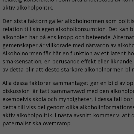
aktiv alkoholpolitik.
Den sista faktorn gäller alkoholnormen som politisk
relation till sin egen alkoholkonsumtion. Det kan 
alkoholen har på ens kropp och beteende. Alternat
gemenskaper är villkorade med närvaron av alkohol.
Alkoholnormen får här en funktion av ett latent ho
smaksensation, en berusande effekt eller liknande 
av detta blir att desto starkare alkoholnormen bl
Alla dessa faktorer sammantaget ger en bild av opi
diskussion  är tätt sammanvävd med den alkoholpoli
exempelvis skola och myndigheter, i dessa fall bör
detta till viss del genom olika alkoholinformation
aktiv alkoholpolitik. I nästa avsnitt kommer vi att 
paternalistiska övertramp.