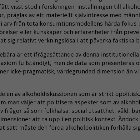
ått visst stöd i forskningen. Inställningen till alko
or, präglas av ett materiellt självintresse med m
tta i arv från totalkonsumtionsmodellens hårda fo
rörelser eller kunskaper och erfarenheter från prev
 sig relativt verkningslösa i att påverka faktiska 
ära är ett ifrågasättande av denna institutionella 
a axiom fullständigt, men de data som presenteras o
er icke-pragmatisk, värdegrundad dimension än vi no
en av alkoholdiskussionen som är strikt opolitisk. A
m man väljer att politisera aspekter som av alkoho
 frågor så som folkhälsa, social utsatthet, våld, ba
imensioner att ta upp i en politisk kontext. Ändock 
at sätt måste den förda alkoholpolitiken förhålla si