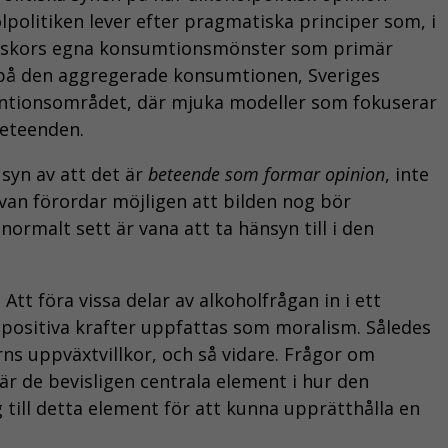
holpolitiken lever efter pragmatiska principer som, i
änniskors egna konsumtionsmönster som primär
kus på den aggregerade konsumtionen, Sveriges
entionsområdet, där mjuka modeller som fokuserar
beteenden.
syn av att det är
beteende som formar opinion
, inte
van förordar möjligen att bilden nog bör
rmalt sett är vana att ta hänsyn till i den
tt föra vissa delar av alkoholfrågan in i ett
lpositiva krafter uppfattas som moralism. Således
rns uppväxtvillkor, och så vidare. Frågor om
är de bevisligen centrala element i hur den
g till detta element för att kunna upprätthålla en