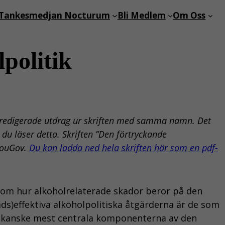
Tankesmedjan Nocturum
Bli Medlem
Om Oss
politik
t redigerade utdrag ur skriften med samma namn. Det
du läser detta. Skriften ”Den förtryckande
YouGov.
Du kan ladda ned hela skriften här som en pdf-
 om hur alkoholrelaterade skador beror på den
ads)effektiva alkoholpolitiska åtgärderna är de som
vå kanske mest centrala komponenterna av den