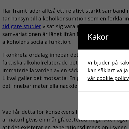
Här framträder alltså ett relativt starkt samband m
tar hänsyn till alkoholkonsumtion som en förklarin
tidigare studier
visat sig vara en av de starkaste i
samvariationen är långt ifrån fullständig. Konsumti
Kakor
alkoholens sociala funktion.
I konkreta ordalag innebär detta att alkoholpoliti
Vi bjuder på kak
faktiska alkoholrelaterade beteende. En icke-kons
kan såklart välja
immateriella värden av en sådan politik om hen vär
vår cookie policy
Likväl gäller det motsatta. En person som konsume
det innebär materiella nackdelar för just den person
Vad får detta för konsekvens för det alkoholpoliti
är naturligtvis en mångfacetterad fråga. Att höger-
att det existerar en generationsdimension i synen 