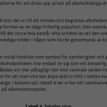
atterna för att driva upp priset på alkoholhaltiga
ill stor del ut till att minska och begränsa alkohol
 formen av en slags frihetlig populism. Den svensk
På det stora hela består ofta kritiken av att den sve
nödiga hinder i något som borde genomsyras av kon
en social funktion som symbol för samhörighet och 
lkoholpolitiken inte endast te sig som ett besvärli
ir således ett mer påtagligt hot mot centrala värden 
för att man inte kan köpa kyld öl mitt i natten kan 
änge. I kolumn (a) i tabell 4 ser vi hur ett samman
ing på alkoholmonopolet.
Tabell 4.
Tabellen visar