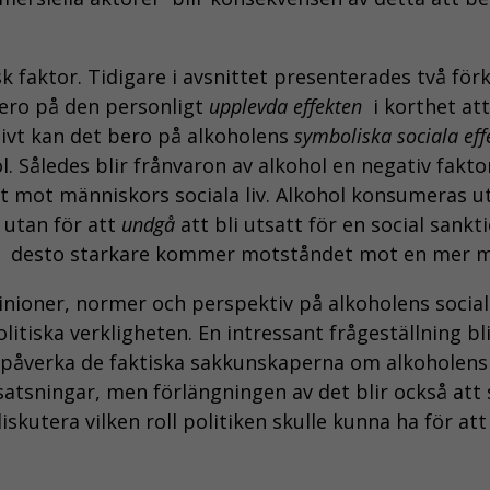
 faktor. Tidigare i avsnittet presenterades två förkl
bero på den personligt
upplevda effekten
 i korthet a
ivt kan det bero på alkoholens
symboliska sociala eff
 Således blir frånvaron av alkohol en negativ fakto
t mot människors sociala liv. Alkohol konsumeras ut
 utan för att
undgå
att bli utsatt för en social sankti
ir  desto starkare kommer motståndet mot en mer me
nioner, normer och perspektiv på alkoholens sociala
tiska verkligheten. En intressant frågeställning bli
 påverka de faktiska sakkunskaperna om alkoholens so
ssatsningar, men förlängningen av det blir också at
diskutera vilken roll politiken skulle kunna ha för a