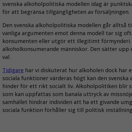
svenska alkoholpolitiska modellen idag är punktsk
för att begränsa tillgängligheten av försäljningen.
Den svenska alkoholpolitiska modellen går alltså t
vanliga argumenten emot denna modell tar sig ofta
konsumenten eller utgör ett illegitimt förmynderi. 
alkoholkonsumerande människor. Den sätter upp o
val.
Tidigare
har vi diskuterat hur alkoholen dock har 
sociala funktioner värderas högt kan den svenska a
hinder för ett rikt socialt liv. Alkoholpolitiken bl
som kan uppfattas som banala uttryck av missnöjen 
samhället hindrar individen att ha ett givande umg
sociala funktion förhåller sig till politisk inställn