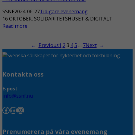
SSNF
2024-06-27
Tidigare evenemang
16 OKTOBER, SOLIDARITETSHUSET & DIGITALT
Read more
←
Previous
1
2
3
4
5
…
7
Next
→
Kontakta oss
E-post
info@ssnf.nu
Facebook
LinkedIn
Instagram
Prenumerera på våra evenemang