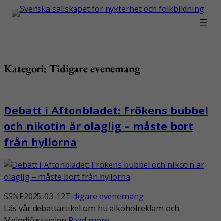
Hoppa
till
innehåll
Kategori:
Tidigare evenemang
Debatt i Aftonbladet: Frökens bubbel
och nikotin är olaglig – måste bort
från hyllorna
SSNF
2025-03-12
Tidigare evenemang
Läs vår debattartikel om hu alkoholreklam och
Melodifestivalen
Read more