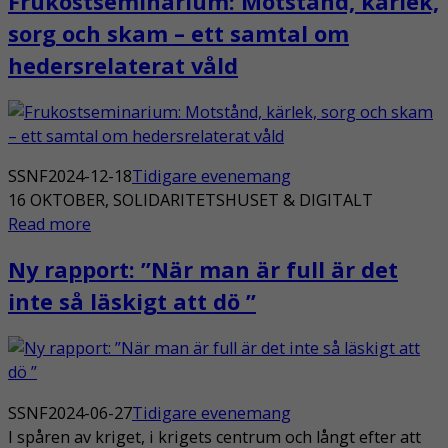
Frukostseminarium: Motstånd, kärlek,
sorg och skam – ett samtal om
hedersrelaterat våld
SSNF
2024-12-18
Tidigare evenemang
16 OKTOBER, SOLIDARITETSHUSET & DIGITALT
Read more
Ny rapport: ”När man är full är det
inte så läskigt att dö ”
SSNF
2024-06-27
Tidigare evenemang
I spåren av kriget, i krigets centrum och långt efter att