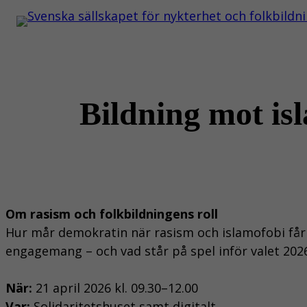
Hoppa
till
innehåll
Bildning mot is
Om rasism och folkbildningens roll
Hur mår demokratin när rasism och islamofobi får
engagemang – och vad står på spel inför valet 202
När:
21 april 2026 kl. 09.30–12.00
Var:
Solidaritetshuset samt digitalt