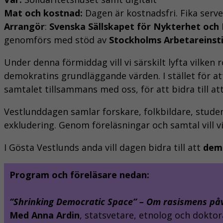
Mat och kostnad:
Dagen är kostnadsfri. Fika serv
Arrangör
:
Svenska Sällskapet för Nykterhet och 
genomförs med stöd av
Stockholms Arbetareinst
Under denna förmiddag vill vi särskilt lyfta vilken
demokratins grundläggande värden. I stället för att
samtalet tillsammans med oss, för att bidra till at
Vestlunddagen samlar forskare, folkbildare, stude
exkludering. Genom föreläsningar och samtal vill v
I Gösta Vestlunds anda vill dagen bidra till att
dem
Program och föreläsare nedan:
“Shrinking Democratic Space” – Om rasismens påv
Med Anna Ardin
, statsvetare, etnolog och doktor