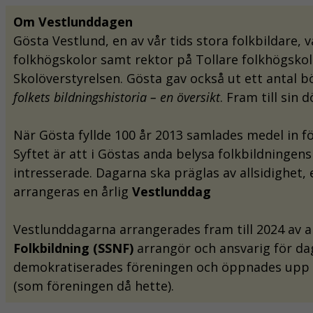
Om Vestlunddagen
Gösta Vestlund, en av vår tids stora folkbildare,
folkhögskolor samt rektor på Tollare folkhögsko
Skolöverstyrelsen. Gösta gav också ut ett antal b
folkets bildningshistoria – en översikt
. Fram till sin
När Gösta fyllde 100 år 2013 samlades medel in 
Syftet är att i Göstas anda belysa folkbildninge
intresserade. Dagarna ska präglas av allsidighe
arrangeras en årlig
Vestlunddag
Vestlunddagarna arrangerades fram till 2024 av 
Folkbildning (SSNF)
arrangör och ansvarig för da
demokratiserades föreningen och öppnades upp f
(som föreningen då hette).