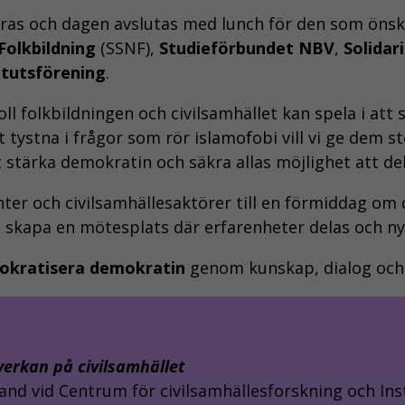
eras och dagen avslutas med lunch för den som önsk
Folkbildning
(SSNF),
Studieförbundet NBV
,
Solidar
itutsförening
.
 roll folkbildningen och civilsamhället kan spela i a
 tystna i frågor som rör islamofobi vill vi ge dem s
t stärka demokratin och säkra allas möjlighet att del
nter och civilsamhällesaktörer till en förmiddag o
i skapa en mötesplats där erfarenheter delas och ny
okratisera demokratin
genom kunskap, dialog och 
erkan på civilsamhället
and vid Centrum för civilsamhällesforskning och Inst