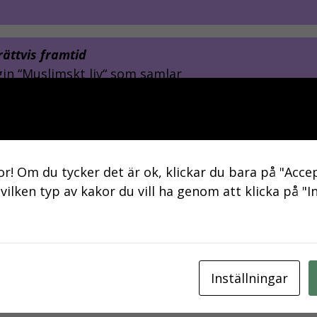
ättvis framtid
gin “Muslimskt liv“ som samlar
amhet”
och lektor i islamisk teologi och filosofi vid Teologi
or! Om du tycker det är ok, klickar du bara på "Accep
r civilsamhället
 vilken typ av kakor du vill ha genom att klicka på "I
eralsekreterare för Civil Rights Defenders.
are.
Inställningar
rsmöte som hålls på eftermiddagen efter lunchen. B