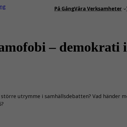
På Gång
Våra Verksamheter
lamofobi – demokrati i
 större utrymme i samhällsdebatten? Vad händer me
6?