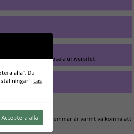
ska intuitionen vid Uppsala universitet
tera alla". Du
nställningar".
Läs
Acceptera alla
åde nya och gamla medlemmar är varmt välkomna att