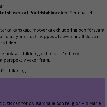
ar.
itetshuset
och
Världsbiblioteket
. Seminariet
tt stärka kunskap, motverka exkludering och försvara
törre utrymme och hoppas att även ni vill delta i
ta i den.
m demokrati, bildning och motstånd mot
a perspektiv växer fram.
folkbildning.
itutionen för civilsamhälle och religion vid Marie