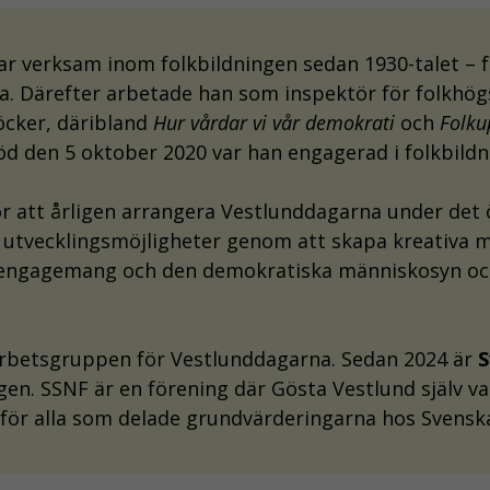
 var verksam inom folkbildningen sedan 1930-talet – 
la. Därefter arbetade han som inspektör för folkhö
öcker, däribland
Hur vårdar vi vår demokrati
och
Folku
 död den 5 oktober 2020 var han engagerad i folkbildn
för att årligen arrangera Vestlunddagarna under de
ns utvecklingsmöjligheter genom att skapa kreativa 
t, engagemang och den demokratiska människosyn oc
arbetsgruppen för Vestlunddagarna. Sedan 2024 är
S
gen. SSNF är en förening där Gösta Vestlund själv v
ör alla som delade grundvärderingarna hos Svenska