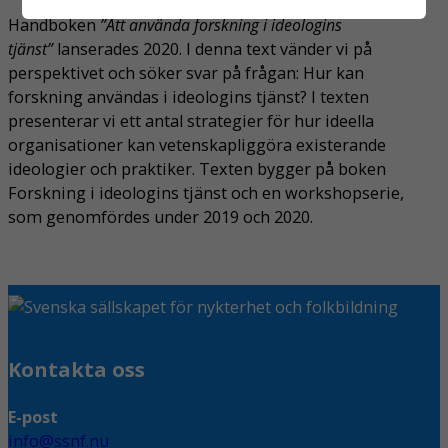
Handboken
”Att använda forskning i ideologins
tjänst”
lanserades 2020. I denna text vänder vi på
perspektivet och söker svar på frågan: Hur kan
forskning användas i ideologins tjänst? I texten
presenterar vi ett antal strategier för hur ideella
organisationer kan vetenskapliggöra existerande
ideologier och praktiker. Texten bygger på boken
Forskning i ideologins tjänst och en workshopserie,
som genomfördes under 2019 och 2020.
Kontakta oss
E-post
info@ssnf.nu